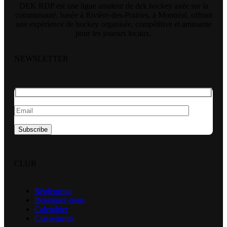
DEK RDP est une ligue amateur de dek hockey axée sur la
communauté, basée à Rivière-des-Prairies, à Montréal, offrant
une expérience de hockey organisée, compétitive et amusante
pour les joueurs locaux.
NEWSLETTER
CLUB
Règlements
Rejoignez-nous
Calendrier
Classements