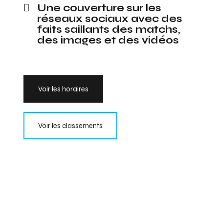
0
Une couverture sur les
réseaux sociaux avec des
1
faits saillants des matchs,
des images et des vidéos
2
3
Voir les horaires
4
5
Voir les classements
0
0
6
0
1
1
7
1
2
2
0
8
0
0