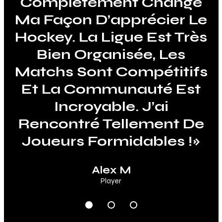
8
Complètement Changé
Les Réseaux Sociaux À
Classements Et
Ma Façon D’apprécier Le
L’ambiance Électrisante
L’organisation Des
9
Hockey. La Ligue Est Très
Les Jours De Match, DEK
Équipes Sont De Très
0
Haut Niveau. Il Est Rare
Bien Organisée, Les
RDP Maintient Les
Matchs Sont Compétitifs
De Trouver Une Ligue
Joueurs Engagés Et
Motivés. C’est Une Ligue
Et La Communauté Est
Locale Aussi
Professionnelle Tout En
Incroyable. J’ai
Qui Se Soucie
Rencontré Tellement De
Réellement De Ses
Restant Aussi
Joueurs Formidables !»
Accueillante. »
Membres. »
Giselle Martin
Jasmine R
Alex M
Member since 2022
Member since 2017
Player