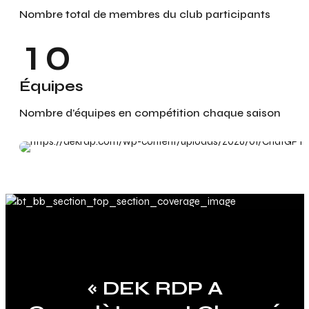
9
9
9
0
9
Nombre total de membres du club participants
3
0
0
0
1
0
4
2
Équipes
5
Nombre d’équipes en compétition chaque saison
3
6
4
7
5
8
6
9
7
0
« Des Faits Saillants Sur
« Les Horaires, Les
« DEK RDP A