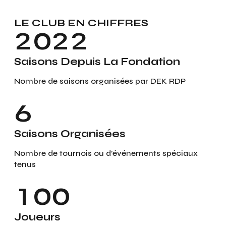
0
2
3
3
1
9
1
1
1
LE CLUB EN CHIFFRES
3
4
4
2
0
2
2
2
4
5
5
3
3
3
Saisons Depuis La Fondation
3
5
6
6
Nombre de saisons organisées par DEK RDP
4
4
4
4
6
7
7
5
5
5
5
7
Saisons Organisées
8
8
6
6
6
6
Nombre de tournois ou d’événements spéciaux
8
0
9
9
tenus
7
7
7
7
9
1
0
0
8
8
8
8
0
2
Joueurs